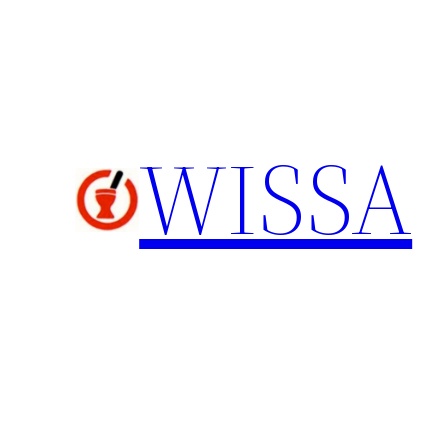
内
容
を
ス
キ
WISSA
ッ
プ