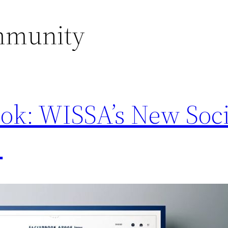
mmunity
ook: WISSA’s New Soci
!